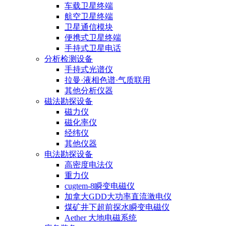
车载卫星终端
航空卫星终端
卫星通信模块
便携式卫星终端
手持式卫星电话
分析检测设备
手持式光谱仪
拉曼·液相色谱·气质联用
其他分析仪器
磁法勘探设备
磁力仪
磁化率仪
经纬仪
其他仪器
电法勘探设备
高密度电法仪
重力仪
cugtem-8瞬变电磁仪
加拿大GDD大功率直流激电仪
煤矿井下超前探水瞬变电磁仪
Aether 大地电磁系统