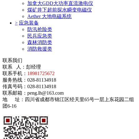
加拿大GDD大功率直流激电仪
煤矿井下超前探水瞬变电磁仪
Aether 大地电磁系统
>
应急装备
防汛抢险类
民兵应急类
森林消防类
消防救援类
联系我们
联系 人：彭经理
联系手机：
18981725672
服务热线：028-81134918
传真号码：028-81134918
联系邮箱：
peng.lh@163.com
地 址：
四川省成都市锦江区经天里65号一层上东花园二组
团6-16